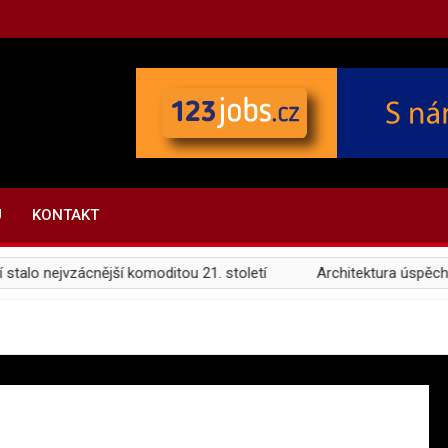
U
KONTAKT
vzácnější komoditou 21. století
Architektura úspěchu: Jak pos