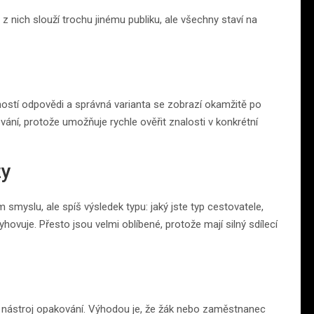
z nich slouží trochu jinému publiku, ale všechny staví na
ností odpovědi a správná varianta se zobrazí okamžitě po
ování, protože umožňuje rychle ověřit znalosti v konkrétní
zy
smyslu, ale spíš výsledek typu: jaký jste typ cestovatele,
hovuje. Přesto jsou velmi oblíbené, protože mají silný sdílecí
jako nástroj opakování. Výhodou je, že žák nebo zaměstnanec