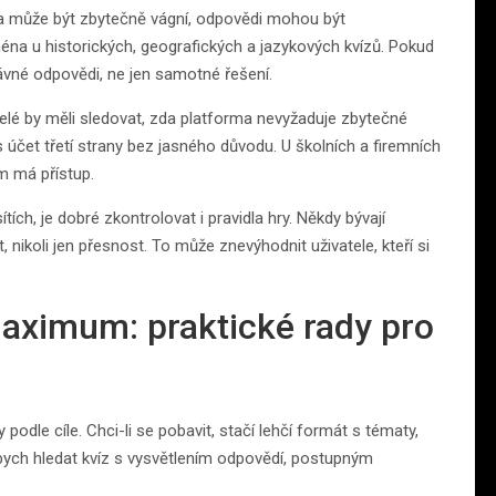
ka může být zbytečně vágní, odpovědi mohou být
éna u historických, geografických a jazykových kvízů. Pokud
rávné odpovědi, ne jen samotné řešení.
telé by měli sledovat, zda platforma nevyžaduje zbytečné
 účet třetí strany bez jasného důvodu. U školních a firemních
im má přístup.
tích, je dobré zkontrolovat i pravidla hry. Někdy bývají
 nikoli jen přesnost. To může znevýhodnit uživatele, kteří si
 maximum: praktické rady pro
 podle cíle. Chci-li se pobavit, stačí lehčí formát s tématy,
bych hledat kvíz s vysvětlením odpovědí, postupným