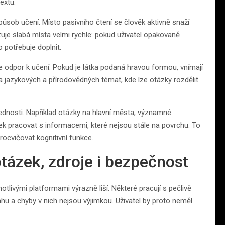
extu.
sob učení. Místo pasivního čtení se člověk aktivně snaží
zuje slabá místa velmi rychle: pokud uživatel opakovaně
o potřebuje doplnit.
uje odpor k učení. Pokud je látka podaná hravou formou, vnímají
a jazykových a přírodovědných témat, kde lze otázky rozdělit
dnosti. Například otázky na hlavní města, významné
ek pracovat s informacemi, které nejsou stále na povrchu. To
procvičovat kognitivní funkce.
otázek, zdroje i bezpečnost
otlivými platformami výrazně liší. Některé pracují s pečlivě
hu a chyby v nich nejsou výjimkou. Uživatel by proto neměl