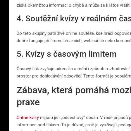
získá okamžitou informaci o chybě a může se k látce vráti
4. Soutěžní kvízy v reálném ča
Do této skupiny patří živé online soutěže, kde hráči odpovíd
dobře funguje při firemních akcích, webinářích nebo komuni
5. Kvízy s časovým limitem
Časový tlak zvyšuje adrenalin a mění i způsob rozhodování. 
prostor pro dohledávání odpovědí. Tento formát je populární
Zábava, která pomáhá mozku
praxe
Online kvízy
nejsou jen „oddechový“ obsah. V řadě případů 
informace pod tlakem. To je důvod, proč je využívají i peda