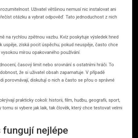
rozumitelnost. Uživatel většinou nemusí nic instalovat ani
 přečíst otázku a vybrat odpověď. Tato jednoduchost z nich
vně na rychlou zpětnou vazbu. Kvíz poskytuje výsledek hned
k uspěje, získá pocit úspěchu; pokud neuspěje, často chce
za vysokou mírou opakovaného používání.
dnocení, časový limit nebo srovnání s ostatními hráči. To
obnost, že si uživatel obsah zapamatuje. V případě
ědi porovnávají, diskutují o nich a často se přou o správné
krývají prakticky cokoli: historii, film, hudbu, geografii, sport,
 tomu si vybere jak laik, tak člověk, který chce testovat velmi
 fungují nejlépe