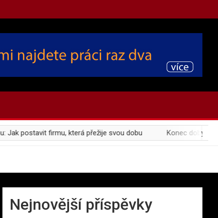
tavit firmu, která přežije svou dobu
Konec doby plastové: Pr
Nejnovější příspěvky