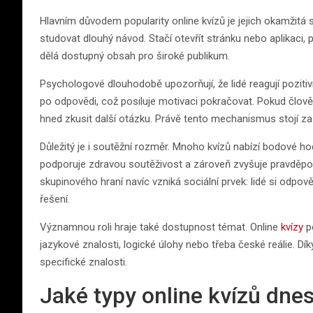
Hlavním důvodem popularity online kvízů je jejich okamžitá s
studovat dlouhý návod. Stačí otevřít stránku nebo aplikaci,
dělá dostupný obsah pro široké publikum.
Psychologové dlouhodobě upozorňují, že lidé reagují poziti
po odpovědi, což posiluje motivaci pokračovat. Pokud člově
hned zkusit další otázku. Právě tento mechanismus stojí 
Důležitý je i soutěžní rozměr. Mnoho kvízů nabízí bodové ho
podporuje zdravou soutěživost a zároveň zvyšuje pravděpod
skupinového hraní navíc vzniká sociální prvek: lidé si odpov
řešení.
Významnou roli hraje také dostupnost témat. Online
kvízy
po
jazykové znalosti, logické úlohy nebo třeba české reálie. Díky
specifické znalosti.
Jaké typy online kvízů dnes