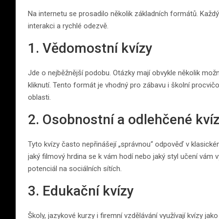
Na internetu se prosadilo několik základních formátů. Každý 
interakci a rychlé odezvě.
1. Vědomostní kvízy
Jde o nejběžnější podobu. Otázky mají obvykle několik mož
kliknutí. Tento formát je vhodný pro zábavu i školní procvič
oblasti.
2. Osobnostní a odlehčené kví
Tyto kvízy často nepřinášejí „správnou“ odpověď v klasickém 
jaký filmový hrdina se k vám hodí nebo jaký styl učení vám vy
potenciál na sociálních sítích.
3. Edukační kvízy
Školy, jazykové kurzy i firemní vzdělávání využívají kvízy 