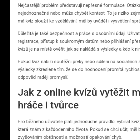
Nejčastější problém představují nepřesné formulace. Otáz
nejednoznačné nebo může chybět kontext. To je riziko zejm
má kvíz sloužit ke vzdělávání, měl by uvádět i vysvětlení sp
Důležitá je také bezpečnost a práce s osobními údaji. Uživa
registrace, přístup k soukromým datům nebo přihlášení přes
kvízů je na místě ověřit, jak se nakládá s výsledky a kdo k n
Pokud kvíz nabízí soutěžní prvky nebo sdílení na sociálních sí
výsledky zkreslené tím, že se do hodnocení promítá rychlost,
odpověď raději promyslí.
Jak z online kvízů vytěžit
hráče i tvůrce
Pro běžného uživatele platí jednoduché pravidlo: vybírat kvízy
která znám z každodenního života. Pokud se chci učit, měl 
zvyšováním obtížnosti a možností opakování chyb.