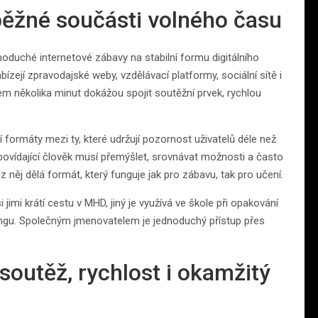
 běžné součásti volného času
noduché internetové zábavy na stabilní formu digitálního
abízejí zpravodajské weby, vzdělávací platformy, sociální sítě i
hem několika minut dokážou spojit soutěžní prvek, rychlou
 formáty mezi ty, které udržují pozornost uživatelů déle než
 Odpovídající člověk musí přemýšlet, srovnávat možnosti a často
ěj dělá formát, který funguje jak pro zábavu, tak pro učení.
 jimi krátí cestu v MHD, jiný je využívá ve škole při opakování
ldingu. Společným jmenovatelem je jednoduchý přístup přes
 soutěž, rychlost i okamžitý