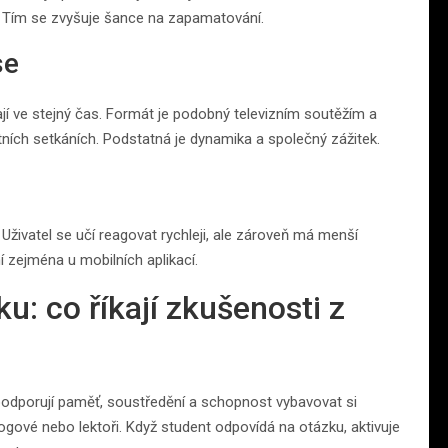
t. Tím se zvyšuje šance na zapamatování.
se
ají ve stejný čas. Formát je podobný televizním soutěžím a
tních setkáních. Podstatná je dynamika a společný zážitek.
Uživatel se učí reagovat rychleji, ale zároveň má menší
 zejména u mobilních aplikací.
: co říkají zkušenosti z
podporují paměť, soustředění a schopnost vybavovat si
gogové nebo lektoři. Když student odpovídá na otázku, aktivuje