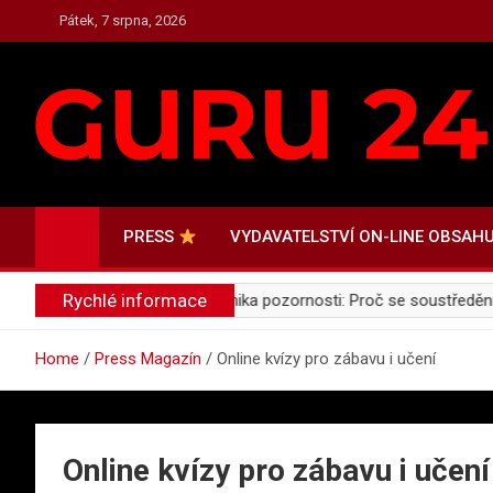
Skip
Pátek, 7 srpna, 2026
to
content
PRESS.GURU24.CZ
PRESS, AKTUALITY A ZAJÍMAVOSTI
PRESS
VYDAVATELSTVÍ ON-LINE OBSAH
Rychlé informace
u i učení
Ekonomika pozornosti: Proč se soustředění stalo nej
Home
Press Magazín
Online kvízy pro zábavu i učení
Online kvízy pro zábavu i učení