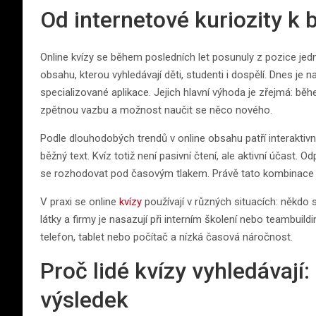
Od internetové kuriozity k
Online kvízy se během posledních let posunuly z pozice jed
obsahu, kterou vyhledávají děti, studenti i dospělí. Dnes je n
specializované aplikace. Jejich hlavní výhoda je zřejmá: bě
zpětnou vazbu a možnost naučit se něco nového.
Podle dlouhodobých trendů v online obsahu patří interaktivní
běžný text. Kvíz totiž není pasivní čtení, ale aktivní účast.
se rozhodovat pod časovým tlakem. Právě tato kombinace z n
V praxi se online
kvízy
používají v různých situacích: někdo si
látky a firmy je nasazují při interním školení nebo teambui
telefon, tablet nebo počítač a nízká časová náročnost.
Proč lidé kvízy vyhledávají:
výsledek