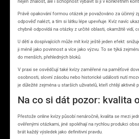
nejen znalost, ale i schopnost vybavit si ji v konkrétním kont
Právě opakování formou otázek je považováno za účinný způ
odpověď nalézt, a tím si látku lépe upevňuje. Kvíz navíc uka
chybně odpovídá na otázky z určité oblasti, okamžitě vidí, c
U dětí a dospívajících může mít kvíz ještě jeden efekt: sniž
ji méně jako povinnost a více jako výzvu. To se týká zejmén
do menších, přehledných bloků.
V praxi se osvědčují také kvízy zaměřené na paměťové dove
osobnosti, slovní zásobu nebo historické události nutí moz
je důležité zejména u starších uživatelů, kteří chtějí aktivně 
Na co si dát pozor: kvalita 
Přestože online kvízy působí nenáročně, kvalita se mezi jedn
ověřenými otázkami, jiné spoléhají na rychlou produkci obsa
brát každý výsledek jako definitivní pravdu.