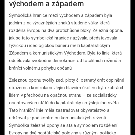
východem a západem
Symbolická hranice mezi východem a západem byla
jedním z nejvýraznějších znaků studené války, která
rozdělila Evropu na dva protichůdné bloky. Železná opona,
jak se tato symbolická hranice nazývala, představovala
fyzickou i ideologickou bariéru mezi kapitalistickým
Západem a komunistickým Východem. Byla to linie, která
oddělovala svobodné demokracie od totalitních režimů a
bránící volnému pohybu občanů.
Železnou oponu tvořily zeď, ploty či ostnatý drát doplněné
strážemi a kontrolami. Jejím hlavním úkolem bylo zabránit
lidem v přechodu na opačnou stranu – ze socialisticky
orientovaných států do kapitalisticky smýšlejícího světa.
Tato hraniční linie měla zastrašovat obyvatelstvo a
udržovat je pod kontrolou komunistických režimů.
Symbolika železné opony se stala symbolem rozdělení
Evropy na dvě nepřátelské poloviny s různými politicko-