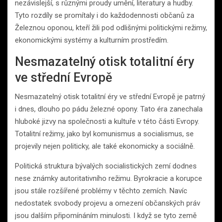
nezávislejší, s různými proudy umění, literatury a hudby.
Tyto rozdíly se promítaly i do každodennosti občanů za
Železnou oponou, kteří žili pod odlišnými politickými režimy,
ekonomickými systémy a kulturním prostředím.
Nesmazatelný otisk totalitní éry
ve střední Evropě
Nesmazatelný otisk totalitní éry ve střední Evropě je patrný
i dnes, dlouho po pádu železné opony. Tato éra zanechala
hluboké jizvy na společnosti a kultuře v této části Evropy.
Totalitní režimy, jako byl komunismus a socialismus, se
projevily nejen politicky, ale také ekonomicky a sociálně.
Politická struktura bývalých socialistických zemí dodnes
nese známky autoritativního režimu. Byrokracie a korupce
jsou stále rozšířené problémy v těchto zemích. Navíc
nedostatek svobody projevu a omezení občanských práv
jsou dalším připomínáním minulosti. I když se tyto země