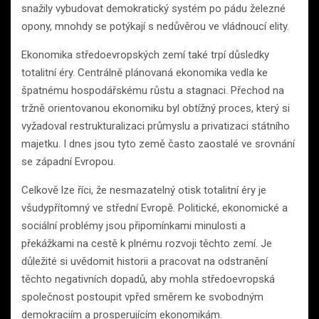
snažily vybudovat demokratický systém po pádu železné
opony, mnohdy se potýkají s nedůvěrou ve vládnoucí elity.
Ekonomika středoevropských zemí také trpí důsledky
totalitní éry. Centrálně plánovaná ekonomika vedla ke
špatnému hospodářskému růstu a stagnaci. Přechod na
tržně orientovanou ekonomiku byl obtížný proces, který si
vyžadoval restrukturalizaci průmyslu a privatizaci státního
majetku. I dnes jsou tyto země často zaostalé ve srovnání
se západní Evropou.
Celkově lze říci, že nesmazatelný otisk totalitní éry je
všudypřítomný ve střední Evropě. Politické, ekonomické a
sociální problémy jsou připomínkami minulosti a
překážkami na cestě k plnému rozvoji těchto zemí. Je
důležité si uvědomit historii a pracovat na odstranění
těchto negativních dopadů, aby mohla středoevropská
společnost postoupit vpřed směrem ke svobodným
demokraciím a prosperujícím ekonomikám.