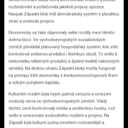
rozhodování a potlačovala jakékoli projevy opozice.
Naopak Západní blok měl demokratický systém s pluralitou
stran a svobodu projevu.
Ekonomicky se také objevovaly velké rozdíly mezi těmito
dvěma bloci. Ve východoevropských socialistických
zemích převládal plánovaný hospodářský systém, kde stát
kontroloval veškerou produkci i distribuci zboží. To vedlo k
nedostatku některých produktů a špatné kvalitě nabízených
výrobků. Na druhou stranu Západní bloky mohly fungovat
na principu tržní ekonomiky s konkurenceschopností firem
a volným pohybem kapitálu.
Kulturním rozdím byla nejvíc patrná cenzura a omezení
svobody slova ve východoevropských zemích. Vlády
těchto zemí kontrolovaly média a uměleckou tvorbu, což
vedlo k omezování svobodného myšlení a projevu. Na
Západě byla kulturní scéna mnohem rozmanitější a