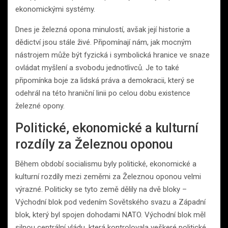
ekonomickými systémy.
Dnes je železná opona minulostí, avšak její historie a
dědictví jsou stále živé. Připomínají nám, jak mocným
nástrojem může být fyzická i symbolická hranice ve snaze
ovládat myšlení a svobodu jednotlivců. Je to také
připomínka boje za lidská práva a demokracii, který se
odehrál na této hraniční linii po celou dobu existence
železné opony.
Politické, ekonomické a kulturní
rozdíly za Železnou oponou
Během období socialismu byly politické, ekonomické a
kulturní rozdíly mezi zeměmi za Železnou oponou velmi
výrazné. Politicky se tyto země dělily na dvě bloky –
Východní blok pod vedením Sovětského svazu a Západní
blok, který byl spojen dohodami NATO. Východní blok měl
silnou centrální vládu, která kontrolovala veškeré politické