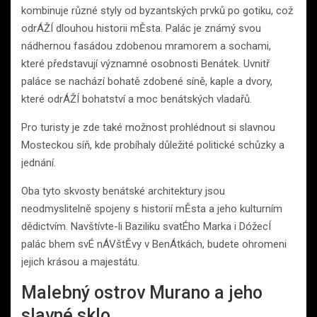
kombinuje různé styly od byzantských prvků po gotiku, což
odrÁŽÍ dlouhou historii mĚsta. Palác je známý svou
nádhernou fasádou zdobenou mramorem a sochami,
které představují významné osobnosti Benátek. Uvnitř
paláce se nachází bohatě zdobené síně, kaple a dvory,
které odrÁŽÍ bohatství a moc benátských vladařů.
Pro turisty je zde také možnost prohlédnout si slavnou
Mosteckou síň, kde probíhaly důležité politické schůzky a
jednání.
Oba tyto skvosty benátské architektury jsou
neodmyslitelně spojeny s historií mĚsta a jeho kulturním
dědictvím. Navštívte-li Baziliku svatÉho Marka i DóžecÍ
palác bhem svÉ nÁVštĚvy v BenÁtkách, budete ohromeni
jejich krásou a majestátu.
Malebný ostrov Murano a jeho
slavné sklo