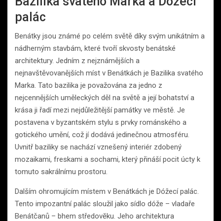
Bazilika svatého Marka a Dóžecí
palác
Benátky jsou známé po celém světě díky svým unikátním a
nádherným stavbám, které tvoří skvosty benátské
architektury. Jedním z nejznámějších a
nejnavštěvovanějších míst v Benátkách je Bazilika svatého
Marka. Tato bazilika je považována za jedno z
nejcennějších uměleckých děl na světě a její bohatství a
krása ji řadí mezi nejdůležitější památky ve městě. Je
postavena v byzantském stylu s prvky románského a
gotického umění, což jí dodává jedinečnou atmosféru.
Uvnitř baziliky se nachází vznešený interiér zdobený
mozaikami, freskami a sochami, který přináší pocit úcty k
tomuto sakrálnímu prostoru.
Dalším ohromujícím místem v Benátkách je Dóžecí palác.
Tento impozantní palác sloužil jako sídlo dóže – vladaře
Benátčanů – bhem středovĕku. Jeho architektura