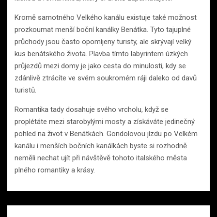
Kromě samotného Velkého kanálu existuje také možnost
prozkoumat menší boční kanálky Benátka. Tyto tajuplné
průchody jsou často opomíjeny turisty, ale skrývají velký
kus benátského života. Plavba tímto labyrintem úzkých
průjezdů mezi domy je jako cesta do minulosti, kdy se
zdánlivě ztrácíte ve svém soukromém ráji daleko od davů
turistů.
Romantika tady dosahuje svého vrcholu, když se
proplétáte mezi starobylými mosty a získáváte jedinečný
pohled na život v Benátkách. Gondolovou jízdu po Velkém
kanálu i menších bočních kanálkách byste si rozhodně
neměli nechat ujít při návštěvě tohoto italského města
plného romantiky a krásy.
Navigace