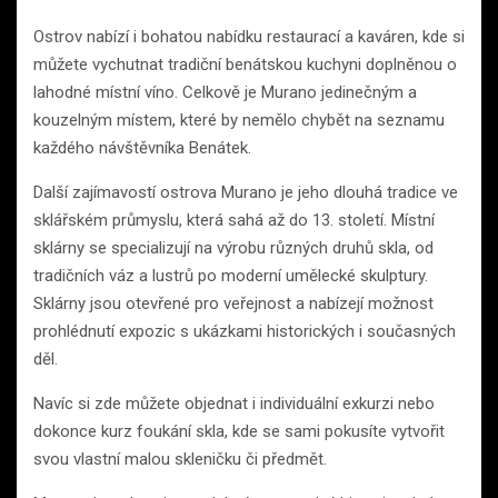
Ostrov nabízí i bohatou nabídku restaurací a kaváren, kde si
můžete vychutnat tradiční benátskou kuchyni doplněnou o
lahodné místní víno. Celkově je Murano jedinečným a
kouzelným místem, které by nemělo chybět na seznamu
každého návštěvníka Benátek.
Další zajímavostí ostrova Murano je jeho dlouhá tradice ve
sklářském průmyslu, která sahá až do 13. století. Místní
sklárny se specializují na výrobu různých druhů skla, od
tradičních váz a lustrů po moderní umělecké skulptury.
Sklárny jsou otevřené pro veřejnost a nabízejí možnost
prohlédnutí expozic s ukázkami historických i současných
děl.
Navíc si zde můžete objednat i individuální exkurzi nebo
dokonce kurz foukání skla, kde se sami pokusíte vytvořit
svou vlastní malou skleničku či předmět.