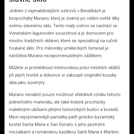
Jedním z nejmalebnějších ostrovů v Benátkách je
bezpochyby Murano, který je známý po celém světě díky
svému slavnému sklu. Tento malý ostrov se nachází ve
Venetském lagunovém souostroví a je domovem pro
mnoho tradičních skláren, které se specializují na ručně
foukané sklo. Pro milovníky uměleckých řemesel je
návštěva Murana nezapomenutelným zážitkem.
Můžete si prohlédnout mistrovskou práci místních sklářů
při jejich tvorbě a dokonce si zakoupit originální kousky
skla jako suvenýry.
Murano nenabízí pouze možnost shlédnutí vzniku tohoto
jedinečného materiálu, ale také krásné procházky
malebnými uličkami plnými historických budov a kostelů.
Mezi nejvýznamnější památky patří goticko-byzantský
kostel Santa Maria e San Donato s jeho pestrými
mozaikami a románskou bazilikou Santi Maria e Martino.