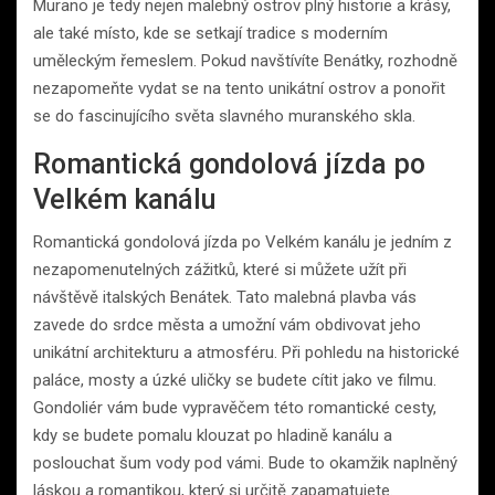
Murano je tedy nejen malebný ostrov plný historie a krásy,
ale také místo, kde se setkají tradice s moderním
uměleckým řemeslem. Pokud navštívíte Benátky, rozhodně
nezapomeňte vydat se na tento unikátní ostrov a ponořit
se do fascinujícího světa slavného muranského skla.
Romantická gondolová jízda po
Velkém kanálu
Romantická gondolová jízda po Velkém kanálu je jedním z
nezapomenutelných zážitků, které si můžete užít při
návštěvě italských Benátek. Tato malebná plavba vás
zavede do srdce města a umožní vám obdivovat jeho
unikátní architekturu a atmosféru. Při pohledu na historické
paláce, mosty a úzké uličky se budete cítit jako ve filmu.
Gondoliér vám bude vypravěčem této romantické cesty,
kdy se budete pomalu klouzat po hladině kanálu a
poslouchat šum vody pod vámi. Bude to okamžik naplněný
láskou a romantikou, který si určitě zapamatujete.