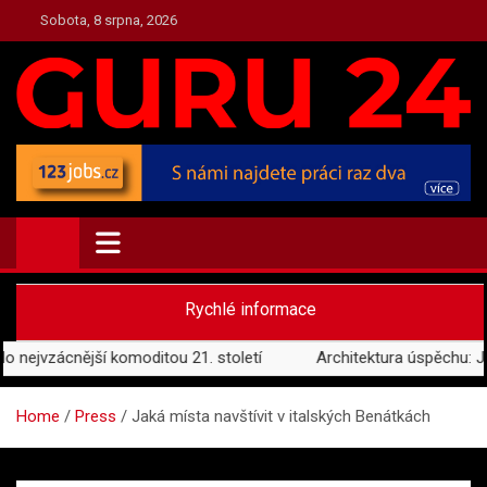
Skip
Sobota, 8 srpna, 2026
to
content
PRESS.GURU24.CZ
PRESS, AKTUALITY A ZAJÍMAVOSTI
Rychlé informace
jvzácnější komoditou 21. století
Architektura úspěchu: Jak po
Home
Press
Jaká místa navštívit v italských Benátkách