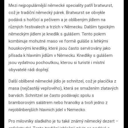
Mezi nejpopulárnější německé speciality patří bratwurst,
což je tradiční německý párek. Bratwurst se obvykle
podává s hořčicí a pečivem a je oblíbeným jídlem na
různých festivalech a trzích v Německu. Dalším typickým
německým jídlem je knedlík s gulášem. Tento pokrm
kombinuje mohutné maso ve formě guláše s lehkými
houskovými knedlíky, které jsou často servírovány jako
přísada k hlavním jidlům v Německu. Knedlíky s gulášem
jsou vydatnou pochoutkou, kterou si turisté i místní
obyvatelé rádi dopřejí.
Další oblíbené německé jídlo je schnitzel, což je placička z
masa (nejčastěji vepřového), která se smažením zlatavých
barvách. Schnitzel se často podávajíc spolu s
bramborovým salátrem nebo hranolky a tvoři jedno z
nejoblínbenjších hlavnich jidel v Nemecko.
Pro milovníky sladkého je tu také známý německý dezert –