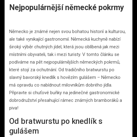
Nejpopulárnější německé pokrmy
Německo je známé nejen svou bohatou historií a kulturou,
ale také vynikající gastronomií. Německá kuchyně nabízí
široký výběr chutných jídel, která jsou oblíbená jak mezi
místními obyvateli, tak i mezi turisty. V tomto článku se
podíváme na pět nejpopulárnějších německých pokrmů,
které stojí za ochutnání. Od tradičního bratwurstu po
slavný bavorský knedlík s hovězím gulášem – Německo
má opravdu co nabídnout milovníkům dobrého jídla.
Připravte si chuťové buňky na jedinečné gastronomické
dobrodružství přesahující rámec známých bramboráků a
piva!
Od bratwurstu po knedlík s
gulášem