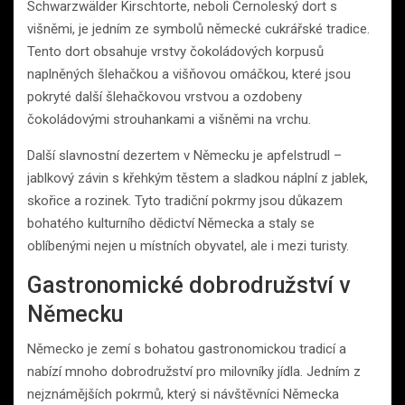
Schwarzwälder Kirschtorte, neboli Černoleský dort s
višněmi, je jedním ze symbolů německé cukrářské tradice.
Tento dort obsahuje vrstvy čokoládových korpusů
naplněných šlehačkou a višňovou omáčkou, které jsou
pokryté další šlehačkovou vrstvou a ozdobeny
čokoládovými strouhankami a višněmi na vrchu.
Další slavnostní dezertem v Německu je apfelstrudl –
jablkový závin s křehkým těstem a sladkou náplní z jablek,
skořice a rozinek. Tyto tradiční pokrmy jsou důkazem
bohatého kulturního dědictví Německa a staly se
oblíbenými nejen u místních obyvatel, ale i mezi turisty.
Gastronomické dobrodružství v
Německu
Německo je zemí s bohatou gastronomickou tradicí a
nabízí mnoho dobrodružství pro milovníky jídla. Jedním z
nejznámějších pokrmů, který si návštěvníci Německa