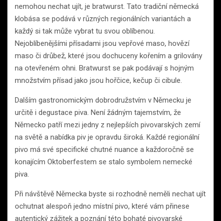
nemohou nechat ujít, je bratwurst. Tato tradiční německá
klobása se podává v různých regionálních variantách a
každý si tak může vybrat tu svou oblíbenou.
Nejoblíbenějšími přísadami jsou vepřové maso, hovězí
maso či drůbež, které jsou dochuceny kořením a grilovány
na otevřeném ohni. Bratwurst se pak podávají s hojným
množstvím přísad jako jsou hořčice, kečup či cibule.
Dalším gastronomickým dobrodružstvím v Německu je
určitě i degustace piva. Není žádným tajemstvím, že
Německo patří mezi jedny z nejlepších pivovarských zemí
na světě a nabídka piv je opravdu široká. Každé regionální
pivo má své specifické chutné nuance a každoročně se
konajícím Oktoberfestem se stalo symbolem nemecké
piva.
Při návštěvě Německa byste si rozhodně neměli nechat ujít
ochutnat alespoň jedno místní pivo, které vám přinese
autentický zážitek a poznání této bohaté pivovarské