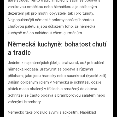
apfelstrudel. Tento tradiční jablečný závin se podává s
vanilkovou omáčkou nebo šlehačkou a je oblíbeným
dezertem jak pro místní obyvatele, tak i pro turisty.
Nejpopulárnější německé pokrmy nabízejí bohatou
chuťovou paletu a jsou důkazem toho, že německá
kuchyně má co nabídnout všem gurmánům.
Německá kuchyně: bohatost chutí
a tradic
Jedním z nejznámějších jídel je bratwurst, což je tradiční
německá klobása. Bratwurst se podává s různými
přílohami, jako jsou hranolky nebo sauerkraut (kyselé zelí).
Dalším oblíbeným jídlem v Německu je schnitzel, což je
plátek masa obalený v tříslech a smažený dozlatova.
Schnitzel se často podává s bramborovou salátem nebo
vařenými brambory.
Německo také proslulo svými sladkostmi. Například