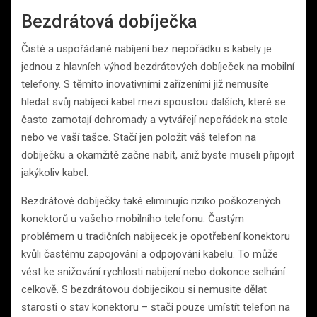
Bezdrátová dobíječka
Čisté a uspořádané nabíjení bez nepořádku s kabely je
jednou z hlavních výhod bezdrátových dobíječek na mobilní
telefony. S těmito inovativními zařízeními již nemusíte
hledat svůj nabíjecí kabel mezi spoustou dalších, které se
často zamotají dohromady a vytvářejí nepořádek na stole
nebo ve vaší tašce. Stačí jen položit váš telefon na
dobíječku a okamžitě začne nabít, aniž byste museli připojit
jakýkoliv kabel.
Bezdrátové dobíječky také eliminujíc riziko poškozených
konektorů u vašeho mobilního telefonu. Častým
problémem u tradičních nabijecek je opotřebení konektoru
kvůli častému zapojování a odpojování kabelu. To může
vést ke snižování rychlosti nabijení nebo dokonce selhání
celkově. S bezdrátovou dobijecikou si nemusite dělat
starosti o stav konektoru – stači pouze umístít telefon na