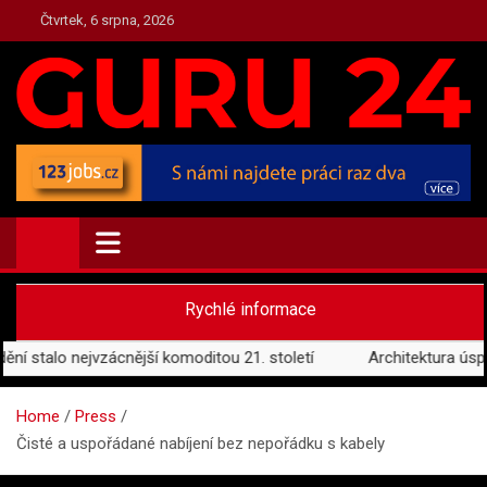
Skip
Čtvrtek, 6 srpna, 2026
to
content
PRESS.GURU24.CZ
PRESS, AKTUALITY A ZAJÍMAVOSTI
Rychlé informace
talo nejvzácnější komoditou 21. století
Architektura úspěchu
Home
Press
Čisté a uspořádané nabíjení bez nepořádku s kabely