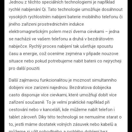
Jednou z těchto speciálních technologiemi je například
rychlé nabíjenání Qi. Tato technologie umožňuje dosáhnout
vysokých rychlostním nabijení baterie mobilního telefonu či
jiného zařizeni prostrednictvím indukce
elektromagnetickým polem mezi dvema cievkami – jedna
se nacházii ve vašem telefonu a druhá v bezdrátovém
nabiječce. Rychlý proces nabijení tak ušetřuje spoustu
času a energie, což oceníme zejména v připade nouzove
situace nebo pokud potrebujeme nabit baterii co nejrycheji
pro další pouziti.
Další zajímavou funkcionalitou je moznost simultanniho
dobijeni vice zarizeni najednou. Bezdratova dobijecka
casto disponuje více cievkami, které umožňují dobít více
zařízení současně. To je velmi praktické například při
cestování nebo v kanceláři, kde můžeme nabít telefon i
tablet zároveň. Díky této technologii se nemusíme starat o
to, jestli máme dostatek volných zásuvek nebo kabelů a
můžeme si užít pohodlného a rychlého dobíjení bez