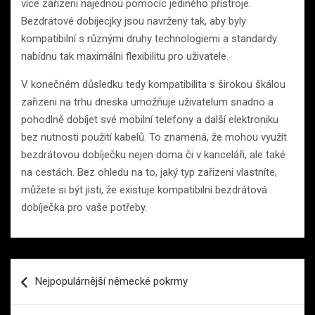
více zařizeni najednou pomocíc jediného přístroje.
Bezdrátové dobijecjky jsou navrženy tak, aby byly
kompatibilní s různými druhy technologiemi a standardy
nabídnu tak maximálni flexibilitu pro uživatele.
V konečném důsledku tedy kompatibilita s širokou škálou
zařizeni na trhu dneska umožňuje uživatelum snadno a
pohodlně dobíjet své mobilní telefony a další elektroniku
bez nutnosti použití kabelů. To znamená, že mohou využít
bezdrátovou dobíječku nejen doma či v kanceláři, ale také
na cestách. Bez ohledu na to, jaký typ zařizeni vlastníte,
můžete si být jisti, že existuje kompatibilní bezdrátová
dobíječka pro vaše potřeby.
Navigace
Nejpopulárnější německé pokrmy
pro
příspěvek