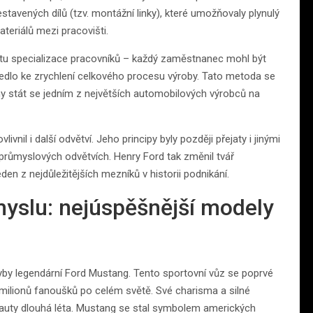
estavených dílů (tzv. montážní linky), které umožňovaly plynulý
eriálů mezi pracovišti.
tu specializace pracovníků – každý zaměstnanec mohl být
edlo ke zrychlení celkového procesu výroby. Tato metoda se
 stát se jedním z největších automobilových výrobců na
il i další odvětví. Jeho principy byly později přejaty i jinými
 průmyslových odvětvích. Henry Ford tak změnil tvář
n z nejdůležitějších mezníků v historii podnikání.
yslu: nejúspěšnější modely
yby legendární Ford Mustang. Tento sportovní vůz se poprvé
e milionů fanoušků po celém světě. Své charisma a silné
 s auty dlouhá léta. Mustang se stal symbolem amerických