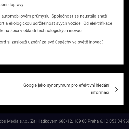
obní dopravy.
v automobilovém průmyslu. Společnost se neustále snaží
t a ekologickou udržitelnost svých vozidel. Od elektrifikace
e na špici v oblasti technologických inovací.
rd si zaslouží uznání za své úspěchy ve světě inovací,
Google jako synonymum pro efektivní hledání
informací
bs Media s.r.o., Za Hládkovem 680/12, 169 00 Praha 6, IČ 053 34 9