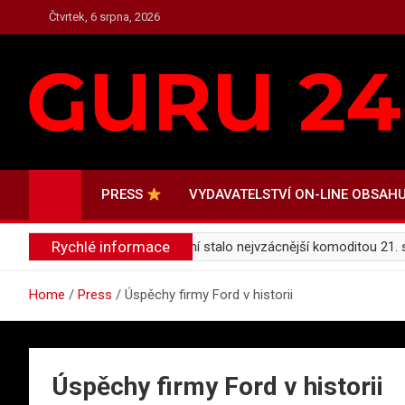
Skip
Čtvrtek, 6 srpna, 2026
to
content
PRESS.GURU24.CZ
PRESS, AKTUALITY A ZAJÍMAVOSTI
PRESS
VYDAVATELSTVÍ ON-LINE OBSAH
Rychlé informace
rnosti: Proč se soustředění stalo nejvzácnější komoditou 21. stolet
Home
Press
Úspěchy firmy Ford v historii
Úspěchy firmy Ford v historii