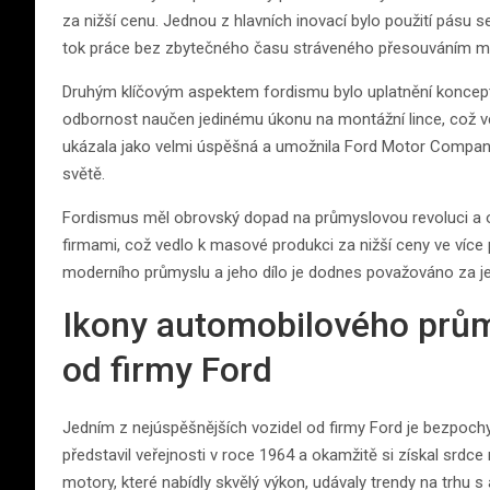
za nižší cenu. Jednou z hlavních inovací bylo použití pásu s
tok práce bez zbytečného času stráveného přesouváním mat
Druhým klíčovým aspektem fordismu bylo uplatnění koncep
odbornost naučen jedinému úkonu na montážní lince, což v
ukázala jako velmi úspěšná a umožnila Ford Motor Company
světě.
Fordismus měl obrovský dopad na průmyslovou revoluci a ovlivn
firmami, což vedlo k masové produkci za nižší ceny ve více
moderního průmyslu a jeho dílo je dodnes považováno za jede
Ikony automobilového prům
od firmy Ford
Jedním z nejúspěšnějších vozidel od firmy Ford je bezpoch
představil veřejnosti v roce 1964 a okamžitě si získal srdc
motory, které nabídly skvělý výkon, udávaly trendy na trhu