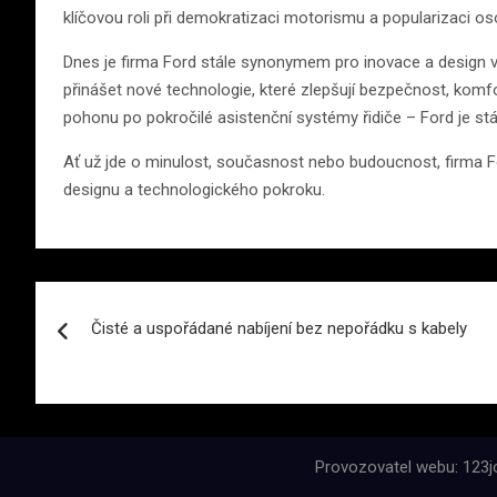
klíčovou roli při demokratizaci motorismu a popularizaci os
Dnes je firma Ford stále synonymem pro inovace a design 
přinášet nové technologie, které zlepšují bezpečnost, komfor
pohonu po pokročilé asistenční systémy řidiče – Ford je stál
Ať už jde o minulost, současnost nebo budoucnost, firma Fo
designu a technologického pokroku.
Navigace
Čisté a uspořádané nabíjení bez nepořádku s kabely
pro
příspěvek
Provozovatel webu: 123jo