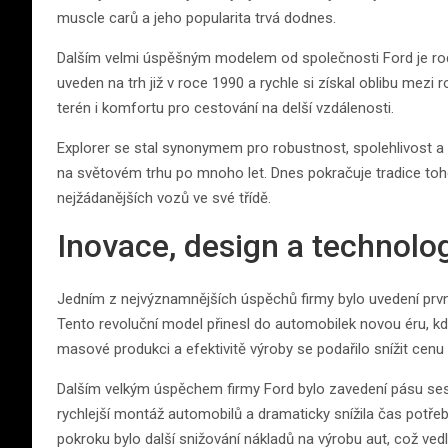
muscle carů a jeho popularita trvá dodnes.
Dalším velmi úspěšným modelem od společnosti Ford je rod
uveden na trh již v roce 1990 a rychle si získal oblibu mez
terén i komfortu pro cestování na delší vzdálenosti.
Explorer se stal synonymem pro robustnost, spolehlivost a 
na světovém trhu po mnoho let. Dnes pokračuje tradice toh
nejžádanějších vozů ve své třídě.
Inovace, design a technolo
Jedním z nejvýznamnějších úspěchů firmy bylo uvedení prv
Tento revoluční model přinesl do automobilek novou éru, kdy
masové produkci a efektivitě výroby se podařilo snížit cenu a
Dalším velkým úspěchem firmy Ford bylo zavedení pásu sest
rychlejší montáž automobilů a dramaticky snížila čas potře
pokroku bylo další snižování nákladů na výrobu aut, což vedl