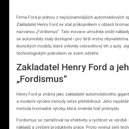
Firma Ford je jednou z nejvýznamnějších automobilových spo
Zakladatel Henry Ford se stal průkopníkem v oblasti hroma
nazvanou „Fordismus“. Tato inovace umožnila snížit náklady n
se automobily staly dostupné i pro širší vrstvy obyvatels
ikonických modelů, které ovlivnily celosvětový trh s auty. 
technologickým pokrokem ve svém odvětví.
Zakladatel Henry Ford a je
„Fordismus“
Henry Ford je známý jako zakladatel automobilového gigant
a moderní výrobní metody nelze přehlédnout. Jeho největším
metoda hromadné výroby, která změnila tvář průmyslu.
Fordismus se zaměřoval na efektivitu a rychlost ve výrobě. 
nákladů a zvýšení produktivity práce. Proto vyvinul sérii t