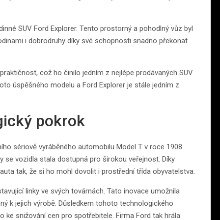
inné SUV Ford Explorer. Tento prostorný a pohodlný vůz byl
i rodinami i dobrodruhy díky své schopnosti snadno překonat
praktičnost, což ho činilo jedním z nejlépe prodávaných SUV
oto úspěšného modelu a Ford Explorer je stále jedním z
gický pokrok
ního sériově vyráběného automobilu Model T v roce 1908.
 se vozidla stala dostupná pro širokou veřejnost. Díky
uta tak, že si ho mohl dovolit i prostřední třída obyvatelstva.
avující linky ve svých továrnách. Tato inovace umožnila
bný k jejich výrobě. Důsledkem tohoto technologického
o ke snižování cen pro spotřebitele. Firma Ford tak hrála