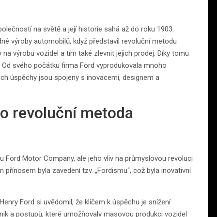
lečností na světě a její historie sahá až do roku 1903.
dné výroby automobilů, když představil revoluční metodu
a výrobu vozidel a tím také zlevnit jejich prodej. Díky tomu
tva. Od svého počátku firma Ford vyprodukovala mnoho
Jejich úspěchy jsou spojeny s inovacemi, designem a
ho revoluční metoda
u Ford Motor Company, ale jeho vliv na průmyslovou revoluci
 přínosem byla zavedení tzv. „Fordismu“, což byla inovativní
Henry Ford si uvědomil, že klíčem k úspěchu je snížení
echnik a postupů, které umožňovaly masovou produkci vozidel