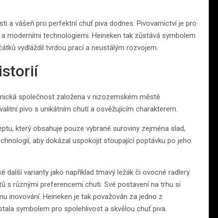
ti a vášeň pro perfektní chuť piva dodnes. Pivovarnictví je pro
i a moderními technologiemi. Heineken tak zůstává symbolem
čátků vydláždil tvrdou prací a neustálým rozvojem.
storií
varnická společnost založena v nizozemském městě
itní pivo s unikátním chutí a osvěžujícím charakterem.
eceptu, který obsahuje pouze vybrané suroviny zejména slad,
chnologií, aby dokázal uspokojit stoupající poptávku po jeho
é další varianty jako například tmavý ležák či ovocné radlery.
ů s různými preferencemi chuti. Své postavení na trhu si
ému inovování. Heineken je tak považován za jedno z
 stala symbolem pro spolehlivost a skvělou chuť piva.