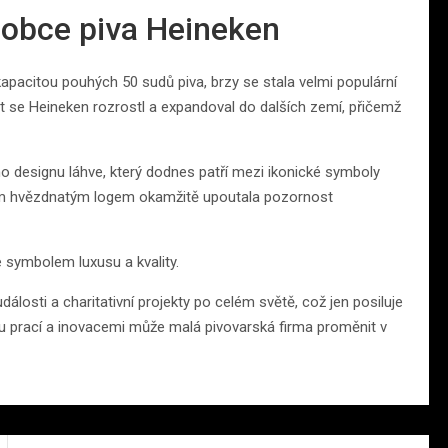
robce piva Heineken
pacitou pouhých 50 sudů piva, brzy se stala velmi populární
let se Heineken rozrostl a expandoval do dalších zemí, přičemž
ho designu láhve, který dodnes patří mezi ikonické symboly
ým hvězdnatým logem okamžitě upoutala pozornost
 symbolem luxusu a kvality.
álosti a charitativní projekty po celém světě, což jen posiluje
ivou prací a inovacemi může malá pivovarská firma proměnit v