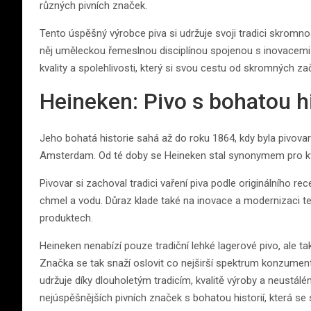
různých pivních značek.
Tento úspěšný výrobce piva si udržuje svoji tradici skromnos
něj uměleckou řemeslnou disciplínou spojenou s inovacem
kvality a spolehlivosti, který si svou cestu od skromných za
Heineken: Pivo s bohatou hi
Jeho bohatá historie sahá až do roku 1864, kdy byla pivo
Amsterdam. Od té doby se Heineken stal synonymem pro kval
Pivovar si zachoval tradici vaření piva podle originálního r
chmel a vodu. Důraz klade také na inovace a modernizaci te
produktech.
Heineken nenabízí pouze tradiční lehké lagerové pivo, ale tak
Značka se tak snaží oslovit co nejširší spektrum konzument
udržuje díky dlouholetým tradicím, kvalitě výroby a neustál
nejúspěšnějších pivních značek s bohatou historií, která se