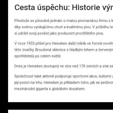
Cesta úspěchu: Historie vý
Přestože se původně jednalo o malou pivovarskou firmu s ka
díky svému vynikajícímu chuti a kvalitnímu pivu. V průběhu 
si udržel svoji pověst jako producent prvotřídního piva.
V roce 1933 přišel pro Heineken další milník ve formě nové
této značky. Broušená sklenice s hladkým krkem a červen
spotřebitelů po celém světě.
Dnes je Heineken dostupný ve více než 170 zemích a stal se
Společnost také aktivně podporuje sportovní akce, kulturní ud
její pozici na trhu. Heineken je příkladem toho, jak se pečl
mezinárodní giganta s globálním dosahem.