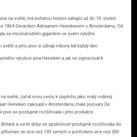
va na světě, má bohatou historii sahající až do 19. století.
 roce 1864 Gerardem Adriaanem Heinekenem v Amsterdamu. Od
ala se mezinárodním gigantem ve svém odvětví.
ětě a jeho pivo si užívají miliony lidí každý den.
lavného výrobce piva Heineken a jak se vypracoval k
 na světě, začal svou cestu k úspěchu jako malý rodinný
riaan Heineken zakoupil v Amsterdamu malé pivovary De
í pivo se postupně rozšiřovala i jeho produkce.
 Británii a od té doby se společnost postupně rozšiřovala do
en přítomen ve více než 190 zemích s portfoliem více než 300