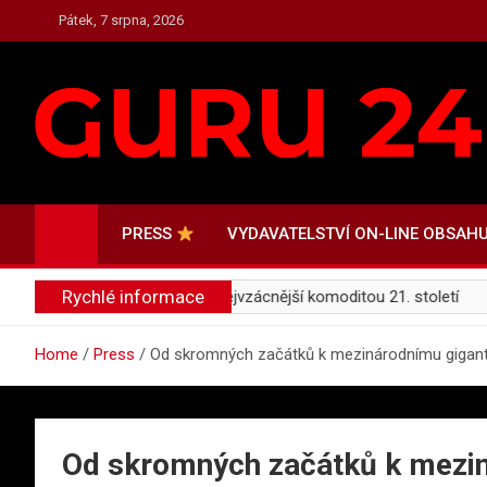
Skip
Pátek, 7 srpna, 2026
to
content
PRESS.GURU24.CZ
PRESS, AKTUALITY A ZAJÍMAVOSTI
PRESS
VYDAVATELSTVÍ ON-LINE OBSAH
Rychlé informace
roč se soustředění stalo nejvzácnější komoditou 21. století
Home
Press
Od skromných začátků k mezinárodnímu gigan
Od skromných začátků k mezi