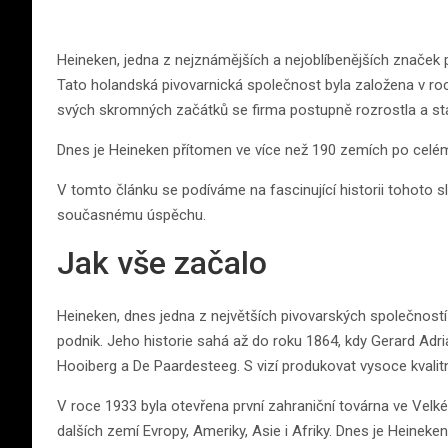
Heineken, jedna z nejznámějších a nejoblíbenějších značek pi
Tato holandská pivovarnická společnost byla založena v
svých skromných začátků se firma postupně rozrostla a st
Dnes je Heineken přítomen ve více než 190 zemích po celém sv
V tomto článku se podíváme na fascinující historii tohoto s
současnému úspěchu.
Jak vše začalo
Heineken, dnes jedna z největších pivovarských společností
podnik. Jeho historie sahá až do roku 1864, kdy Gerard Ad
Hooiberg a De Paardesteeg. S vizí produkovat vysoce kvalitn
V roce 1933 byla otevřena první zahraniční továrna ve Velké
dalších zemí Evropy, Ameriky, Asie i Afriky. Dnes je Heinek