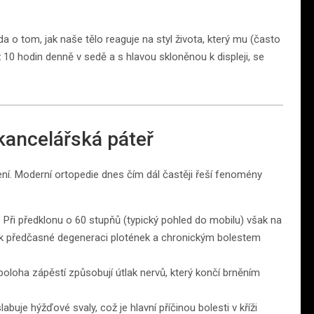
ěda o tom, jak naše tělo reaguje na styl života, který mu (často
10 hodin denně v sedě a s hlavou skloněnou k displeji, se
kancelářská páteř
ní. Moderní ortopedie dnes čím dál častěji řeší fenomény
. Při předklonu o 60 stupňů (typický pohled do mobilu) však na
de k předčasné degeneraci plotének a chronickým bolestem
oha zápěstí způsobují útlak nervů, který končí brněním
buje hýžďové svaly, což je hlavní příčinou bolesti v kříži