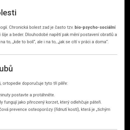
lesti
ogií. Chronická bolest zad je často tzv.
bio-psycho-sociální
i šíje a beder. Dlouhodobé napětí pak mění postavení obratlů a
 to, „kde to bolí“, ale i na to, „jak se cítí v práci a doma“.
oubů
 ortopedie doporučuje tyto tři pilíře:
inuty postavte a protáhněte.
y fungují jako přirozený korzet, který odlehčuje páteři.
vá prevence osteoporózy (řídnutí kostí), která je „tichým