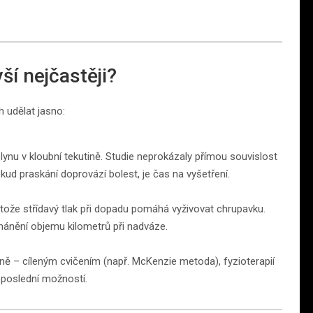
yší nejčastěji?
h udělat jasno:
 plynu v kloubní tekutině. Studie neprokázaly přímou souvislost
ud praskání doprovází bolest, je čas na vyšetření.
ože střídavý tlak při dopadu pomáhá vyživovat chrupavku.
ehánění objemu kilometrů při nadváze.
vně – cíleným cvičením (např. McKenzie metoda), fyzioterapií
 poslední možností.