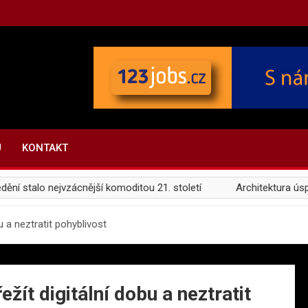
U
KONTAKT
talo nejvzácnější komoditou 21. století
Architektura úspěchu
u a neztratit pohyblivost
žít digitální dobu a neztratit