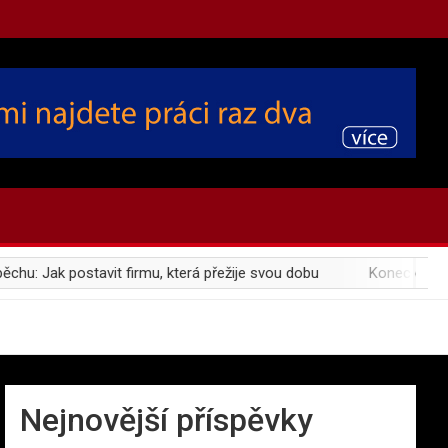
: Jak postavit firmu, která přežije svou dobu
Konec doby plas
Nejnovější příspěvky