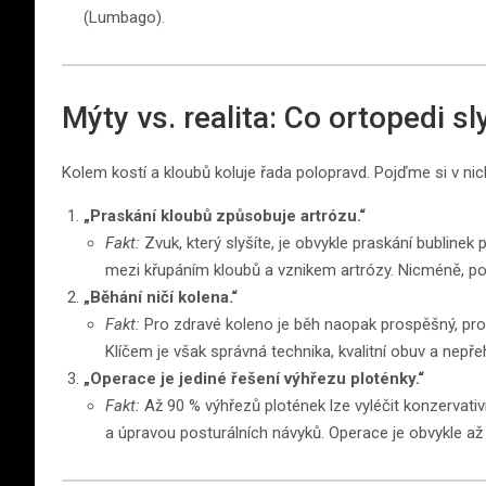
(Lumbago).
Mýty vs. realita: Co ortopedi sl
Kolem kostí a kloubů koluje řada polopravd. Pojďme si v nic
„Praskání kloubů způsobuje artrózu.“
Fakt:
Zvuk, který slyšíte, je obvykle praskání bublinek
mezi křupáním kloubů a vznikem artrózy. Nicméně, pok
„Běhání ničí kolena.“
Fakt:
Pro zdravé koleno je běh naopak prospěšný, prot
Klíčem je však správná technika, kvalitní obuv a nepř
„Operace je jediné řešení výhřezu ploténky.“
Fakt:
Až 90 % výhřezů plotének lze vyléčit konzervati
a úpravou posturálních návyků. Operace je obvykle až