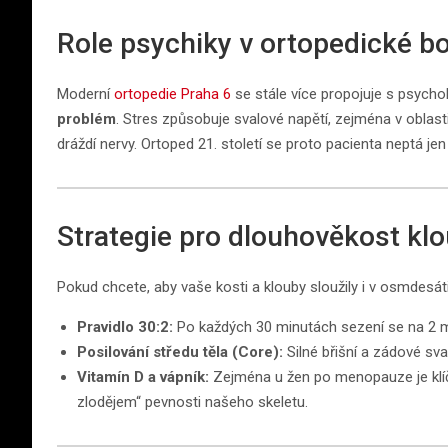
Role psychiky v ortopedické bo
Moderní
ortopedie Praha 6
se stále více propojuje s psychol
problém
. Stres způsobuje svalové napětí, zejména v oblast
dráždí nervy. Ortoped 21. století se proto pacienta neptá jen na
Strategie pro dlouhověkost kl
Pokud chcete, aby vaše kosti a klouby sloužily i v osmdesáti,
Pravidlo 30:2:
Po každých 30 minutách sezení se na 2 m
Posilování středu těla (Core):
Silné břišní a zádové sval
Vitamín D a vápník:
Zejména u žen po menopauze je klíčo
zlodějem“ pevnosti našeho skeletu.