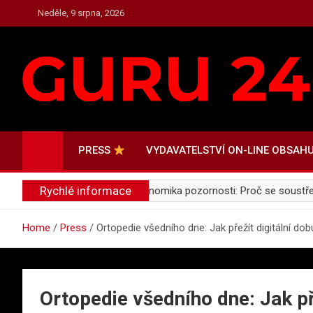
Skip
Neděle, 9 srpna, 2026
to
content
PRESS.GURU24.CZ
PRESS, AKTUALITY A ZAJÍMAVOSTI
PRESS
VYDAVATELSTVÍ ON-LINE OBSAH
Rychlé informace
ro zábavu i učení
Ekonomika pozornosti: Proč se soustředění s
Home
Press
Ortopedie všedního dne: Jak přežít digitální dob
Ortopedie všedního dne: Jak pře