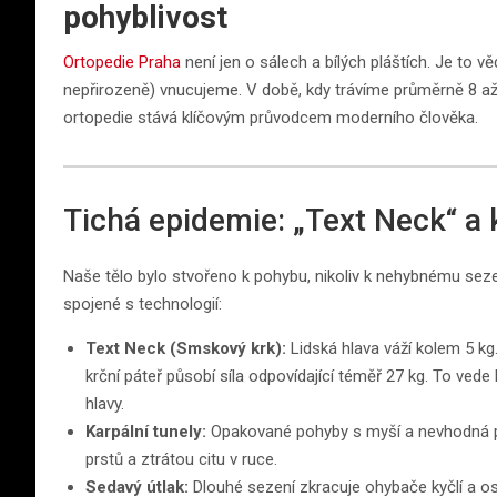
pohyblivost
Ortopedie Praha
není jen o sálech a bílých pláštích. Je to v
nepřirozeně) vnucujeme. V době, kdy trávíme průměrně 8 až 
ortopedie stává klíčovým průvodcem moderního člověka.
Tichá epidemie: „Text Neck“ a 
Naše tělo bylo stvořeno k pohybu, nikoliv k nehybnému seze
spojené s technologií:
Text Neck (Smskový krk):
Lidská hlava váží kolem 5 kg
krční páteř působí síla odpovídající téměř 27 kg. To ve
hlavy.
Karpální tunely:
Opakované pohyby s myší a nevhodná pol
prstů a ztrátou citu v ruce.
Sedavý útlak:
Dlouhé sezení zkracuje ohybače kyčlí a osla