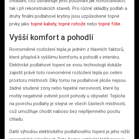
ovládání, což usnadňuje jeho používání jak novostavbách,
tak i při rekonstrukcích staveb. Pro různé skladby podlah a
druhy finální podlahové krytiny jsou uzpůsobené topné
prvky jako
topné kabely
,
topné rohože
nebo
topné fólie
.
Vyšší komfort a pohodlí
Rovnoměrné rozložení tepla je jedním z hlavních faktorů,
které přispívá k vyššímu komfortu a pohodlí v interiéru.
Elektrické podlahové topení se svou technologií dokáže
zajistit právě toto rovnoměrné rozložení tepla po celém
prostoru místnosti. Díky tomu na podlahové ploše nejsou
žádné studené zóny nebo tepelné nerovnosti, které by
mohly negativně ovlivnit pocit pohody u obyvatel. Teplota
na povrchu podlahy je stejná ve všech částech místnosti,
což umožňuje chodit naboso bez nepříjemného pocitu
chladu.
Další výhodou elektrického podlahového topení je jeho nižší