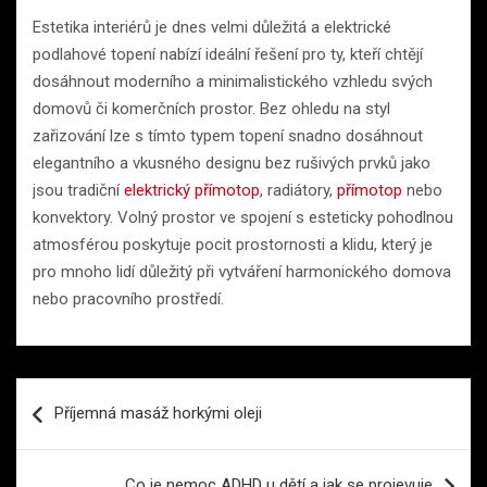
Estetika interiérů je dnes velmi důležitá a elektrické
podlahové topení nabízí ideální řešení pro ty, kteří chtějí
dosáhnout moderního a minimalistického vzhledu svých
domovů či komerčních prostor. Bez ohledu na styl
zařizování lze s tímto typem topení snadno dosáhnout
elegantního a vkusného designu bez rušivých prvků jako
jsou tradiční
elektrický přímotop
, radiátory,
přímotop
nebo
konvektory. Volný prostor ve spojení s esteticky pohodlnou
atmosférou poskytuje pocit prostornosti a klidu, který je
pro mnoho lidí důležitý při vytváření harmonického domova
nebo pracovního prostředí.
Navigace
Příjemná masáž horkými oleji
pro
příspěvek
Co je nemoc ADHD u dětí a jak se projevuje