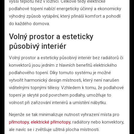
vyšší teplotu než v ložnici. Celkově tedy elektrické
podlahové topení nabízí energeticky účinný a ekonomicky
výhodný způsob vytápění, který přináší komfort a pohodlí
do každého domova.
Volný prostor a esteticky
působivý interiér
Volný prostor a esteticky působivý interiér bez radiátorů či
konvektorů jsou jedním z hlavních benefitů elektrického
podlahového topení. Díky tomuto systému je možné
vytvořit harmonický design místnosti, který není narušen
viditelnými topnými tělesy. Vzhledem k tomu, že podlahové
topení je skryté pod povrchem podlahy, umožňuje to
volnost při zařizování interiérů a umístění nábytku.
Nejenže se tak minimalizuje nutnost vyhrazení místa pro
přímotopy
,
elektrické přímotopy
, radiátory nebo konvektory,
ale navíc se i zvětšuje užitná plocha místnosti.