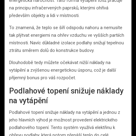
energetická náročnost. Tato forma vytápění totiž pracuje
na principu infračervených paprsků, kterými ohřívá
především objekty a lidi v místnosti.
To znamená, že teplo se šíří odspodu nahoru a nemusíte
tak plýtvat energiemi na ohřev vzduchu ve vyšších partiích
místnosti. Navíc důkladné izolace podlahy snižují tepelnou
ztrátu směrem dolů do konstrukce budovy.
Dlouhodobě tedy můžete očekávat nižší náklady na
vytápění a zvýšenou energetickou úsporu, což je další
příjemný bonus pro váš rozpočet.
Podlahové topení snižuje náklady
na vytápění
Podlahové topení snižuje náklady na vytápění a jednou z
jeho hlavních výhod je možnost provedení elektrického
podlahového topení. Tento systém využívá elektřinu k
ohřevu podlahy, která potom přenáší teplo do celé