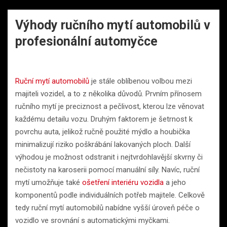
Výhody ručního mytí automobilů v
profesionální automyčce
Ruční mytí automobilů
je stále oblíbenou volbou mezi
majiteli vozidel, a to z několika důvodů. Prvním přínosem
ručního mytí je preciznost a pečlivost, kterou lze věnovat
každému detailu vozu. Druhým faktorem je šetrnost k
povrchu auta, jelikož ručně použité mýdlo a houbička
minimalizují riziko poškrábání lakovaných ploch. Další
výhodou je možnost odstranit i nejtvrdohlavější skvrny či
nečistoty na karoserii pomocí manuální síly. Navíc, ruční
mytí umožňuje také
ošetření interiéru vozidla
a jeho
komponentů podle individuálních potřeb majitele. Celkově
tedy ruční mytí automobilů nabídne vyšší úroveň péče o
vozidlo ve srovnání s automatickými myčkami.