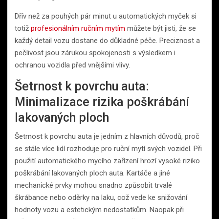
Dřív než za pouhých pár minut u automatických myček si
totiž
profesionálním ručním mytím
můžete být jisti, že se
každý detail vozu dostane do důkladné péče. Preciznost a
pečlivost jsou zárukou spokojenosti s výsledkem i
ochranou vozidla před vnějšími vlivy.
Šetrnost k povrchu auta:
Minimalizace rizika poškrábání
lakovaných ploch
Šetrnost k povrchu auta je jedním z hlavních důvodů, proč
se stále více lidí rozhoduje pro ruční mytí svých vozidel. Při
použití automatického mycího zařízení hrozí vysoké riziko
poškrábání lakovaných ploch auta. Kartáče a jiné
mechanické prvky mohou snadno způsobit trvalé
škrábance nebo oděrky na laku, což vede ke snižování
hodnoty vozu a estetickým nedostatkům. Naopak při