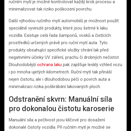
ručním mytí je možné kontrolovat každý krok procesu a
minimalizovat tak riziko poškození povrchu.
Další výhodou ručního mytí automobilů je možnost použít
speciálně vyvinuté produkty, které jsou šetrné k laku
vozidla. Existuje celá řada šamponů, vosků a čistících
prostředků určených právě pro ruční mytí auta. Tyto
produkty obsahující specifické složky chrání lak před
negativními účinky UV záření, prachu či drobných nečistot.
Dlouhodobější
ochrana laku
pak zajišťuje lesklý vzhled vozu
i po mnoha ujetých kilometrech. Ruční mytí tak přináší
nejen čistotu, ale i dlouhodobou péči o povrch auta a
minimalizaci rizika poškrábání lakovaných ploch.
Odstranění skvrn: Manuální síla
pro dokonalou čistotu karoserie
Manuální síla a pečlivost jsou klíčové pro dosažení
dokonalé čistoty vozidla. Při ručním mytí je možné se