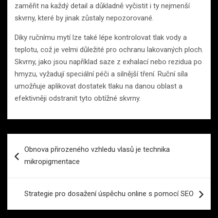
zaměřit na každý detail a důkladně vyčistit i ty nejmenší
skvrny, které by jinak zůstaly nepozorované.
Díky ručnímu mytí lze také lépe kontrolovat tlak vody a
teplotu, což je velmi důležité pro ochranu lakovaných ploch.
Skvrny, jako jsou například saze z exhalací nebo rezidua po
hmyzu, vyžadují speciální péči a silnější tření. Ruční síla
umožňuje aplikovat dostatek tlaku na danou oblast a
efektivněji odstranit tyto obtížné skvrny.
Navigace
Obnova přirozeného vzhledu vlasů je technika
pro
mikropigmentace
příspěvek
Strategie pro dosažení úspěchu online s pomocí SEO